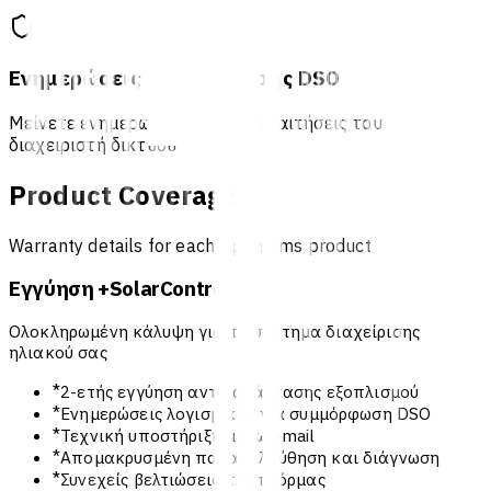
Ενημερώσεις Συμμόρφωσης DSO
Μείνετε ενημερωμένοι με τις απαιτήσεις του
διαχειριστή δικτύου
Product Coverage
Warranty details for each Optimems product
Εγγύηση +SolarControl
Ολοκληρωμένη κάλυψη για το σύστημα διαχείρισης
ηλιακού σας
*
2-ετής εγγύηση αντικατάστασης εξοπλισμού
*
Ενημερώσεις λογισμικού για συμμόρφωση DSO
*
Τεχνική υποστήριξη μέσω email
*
Απομακρυσμένη παρακολούθηση και διάγνωση
*
Συνεχείς βελτιώσεις πλατφόρμας